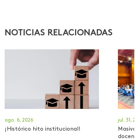
NOTICIAS RELACIONADAS
ago. 6, 2026
jul. 31, 2
¡Histórico hito institucional!
Masiva 
docent