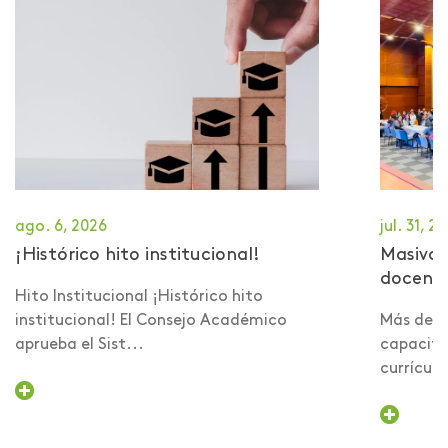
ago. 6, 2026
jul. 31, 2
¡Histórico hito institucional!
Masiva 
docent
Hito Institucional ¡Histórico hito
institucional! El Consejo Académico
Más de 6
aprueba el Sist...
capacita
currículo 