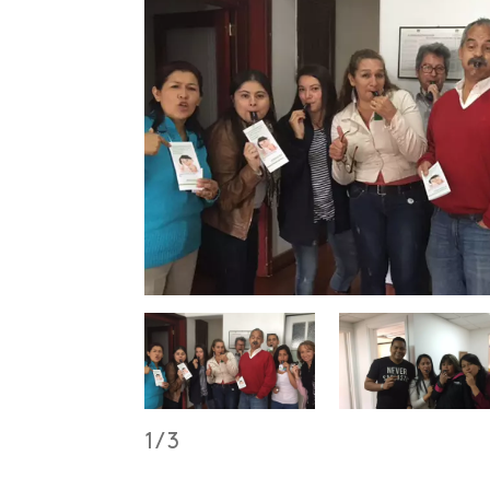
1
/
3