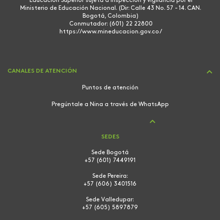
Educación Superior sujeta a inspección y vigilancia por el
Ministerio de Educación Nacional. (Dir: Calle 43 No. 57 - 14. CAN.
Bogotá, Colombia)
Conmutador: (601) 22 22800
https://www.mineducacion.gov.co/
CANALES DE ATENCIÓN
Puntos de atención
Pregúntale a Nina a través de WhatsApp
SEDES
Sede Bogotá
+57 (601) 7449191
Sede Pereira:
+57 (606) 3401516
Sede Valledupar:
+57 (605) 5897879