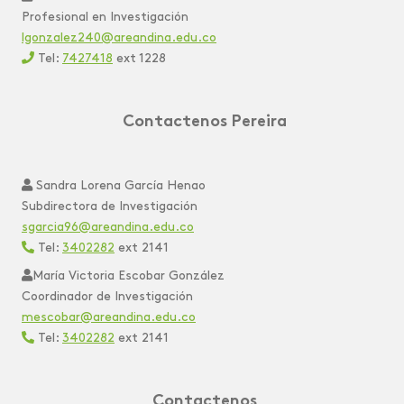
Profesional en Investigación
lgonzalez240@areandina.edu.co
Tel:
7427418
ext 1228
Contactenos Pereira
‎‎
Sandra Lorena García Henao
Subdirectora de Investigación
sgarcia96@areandina.edu.co
Tel:
3402282
ext 2141
María Victoria Escobar González
Coordinador de Investigación
mescobar@areandina.edu.co
Tel:
3402282
ext 2141
Contactenos