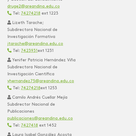
druge2@areandina.edu.co
Tel:
74274218
ext 1223
‎ ‎
Lizeth Tarache;
Subdirectora Nacional de
Investigación Formativa
jtarache@areandina.edu.co
Tel:
7423931
ext 1231
‎
Yenifer Patricia Hernández Viña
Subdirectora Nacional de
Investigación Científica
yhernandez75@areandina.edu.co
Tel:
74274218
ext 1253
‎
Camilo Andrés Cuellar Mejía
Subdirector Nacional de
Publicaciones
publicaciones@areandina.edu.co
Tel:
7427418
ext 1452
‎
Laura Isabel González Acosta