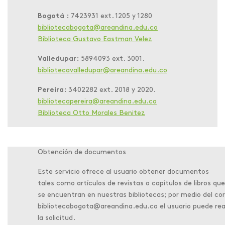
Bogotá :
7423931 ext. 1205 y 1280
bibliotecabogota@areandina.edu.co
Biblioteca Gustavo Eastman Velez
Valledupar:
5894093 ext. 3001.
bibliotecavalledupar@areandina.edu.co
Pereira:
3402282 ext. 2018 y 2020.
bibliotecapereira@areandina.edu.co
Biblioteca Otto Morales Benitez
Obtención de documentos
Este servicio ofrece al usuario obtener documentos
tales como artículos de revistas o capítulos de libros qu
se encuentran en nuestras bibliotecas; por medio del co
bibliotecabogota@areandina.edu.co el usuario puede rea
la solicitud.