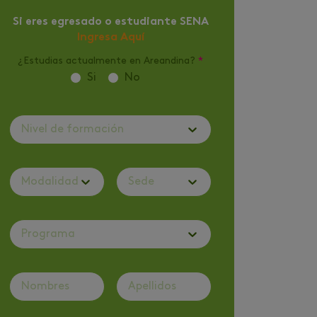
Si eres egresado o estudiante SENA
Ingresa Aquí
¿Estudias actualmente en Areandina?
*
Si
No
Nivel de formación
Modalidad
Sede
Programa