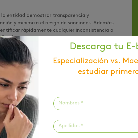
 la entidad demostrar transparencia y
ización y minimiza el riesgo de sanciones. Además,
dentificar rápidamente cualquier inconsistencia o
uditoría.
Descarga tu E-
aborar informes, los cuales pueden ser para
que ofrezcan una visión clara y precisa de la salud
Especialización vs. Mae
estudiar primero
os
anciero, especialmente en aquellas tareas
gaciones tributarias. Así podrás aconsejar a los
de impuestos
anuales
,
permitiendo que estos
en severas sanciones por incumplimiento.
tador público? 10 razones