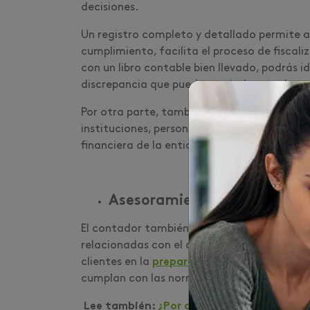
decisiones.
Un registro completo y detallado permite a
cumplimiento, facilita el proceso de fiscal
con un libro contable bien llevado, podrás i
discrepancia que pueda surgir durante la a
Por otra parte, también te encargarás de el
instituciones, personas físicas o empresas, 
financiera de la entidad.
Asesoramiento en impuest
El contador también funge como asesor fin
relacionadas con el cumplimiento de las obli
clientes en la
preparación y presentación 
cumplan con las normativas del país y evit
Lee también:
¿Por qué convertirte en con