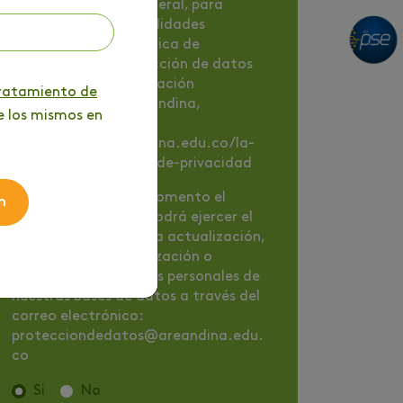
de cobranza y, en general, para
cualquiera de las finalidades
contenidas en la Política de
tratamiento y protección de datos
personales de la Fundación
tratamiento de
Universitaria del Areandina,
e los mismos en
disponible en
https://www.areandina.edu.co/la-
institucion/politicas-de-privacidad
Nota
: En cualquier momento el
n
titular de los datos podrá ejercer el
derecho de solicitar la actualización,
rectificación, actualización o
supresión de sus datos personales de
nuestras bases de datos a través del
correo electrónico:
protecciondedatos@areandina.edu.
co
Si
No