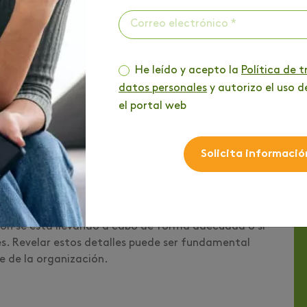
ocios
He leído y acepto la
Política de 
blico es desarrollar planes de negocio robustos para
datos personales
y autorizo el uso d
o contador podrás ayudar a limitar los posibles
el portal web
en peligro la organización o a los inversionistas para
irá trazar un camino seguro hacia el éxito financiero.
Solicita informació
ador público. Por medio de estas verificarás si el
ión se está llevando a cabo de forma adecuada o si
les. Revelar estos detalles puede ser fundamental
re de la organización.