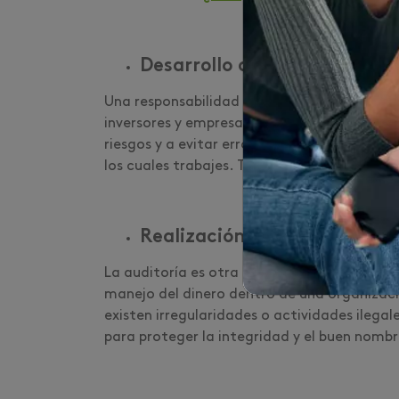
Desarrollo de planes de neg
Una responsabilidad crucial del contador pú
inversores y empresas. Mediante estos, com
riesgos y a evitar errores que podrían poner 
los cuales trabajes. Tu experticia te permit
Realización de auditorías
La auditoría es otra de tus tareas como cont
manejo del dinero dentro de una organizac
existen irregularidades o actividades ilega
para proteger la integridad y el buen nomb