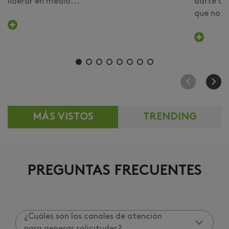
liderar en medio...
darte cu
que no er
MÁS VISTOS
TRENDING
PREGUNTAS FRECUENTES
¿Cuáles son los canales de atención
para generar solicitudes?