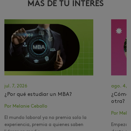
MÁS DE TU INTERÉS
jul. 7, 2026
ago. 4, 
¿Por qué estudiar un MBA?
​¿Cómo 
otra?
Por Melanie Ceballo
Por Mela
El mundo laboral ya no premia solo la
experiencia, premia a quienes saben
Empezar 