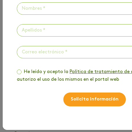
HAZ PARTE DE
NUESTRO BLOG
He leído y acepto la
Política de tratamiento de 
Entérate de toda la información que tenemos
autorizo el uso de los mismos en el portal web
para ti
Solicita información
Nombre
*