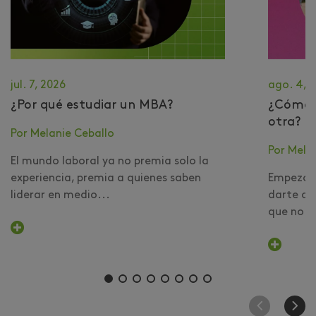
jul. 7, 2026
ago. 4, 
¿Por qué estudiar un MBA?
​¿Cómo 
otra?
Por Melanie Ceballo
Por Mela
El mundo laboral ya no premia solo la
experiencia, premia a quienes saben
Empezar 
liderar en medio...
darte cu
que no er