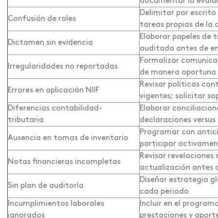
documentar la evalu
Delimitar por escrito
Confusión de roles
tareas propias de la
Elaborar papeles de 
Dictamen sin evidencia
auditada antes de e
Formalizar comunica
Irregularidades no reportadas
de manera oportuna
Revisar políticas con
Errores en aplicación NIIF
vigentes; solicitar s
Diferencias contabilidad-
Elaborar conciliacione
tributaria
declaraciones versus 
Programar con antici
Ausencia en tomas de inventario
participar activame
Revisar revelaciones c
Notas financieras incompletas
actualización antes
Diseñar estrategia gl
Sin plan de auditoría
cada periodo
Incumplimientos laborales
Incluir en el program
ignorados
prestaciones y aport