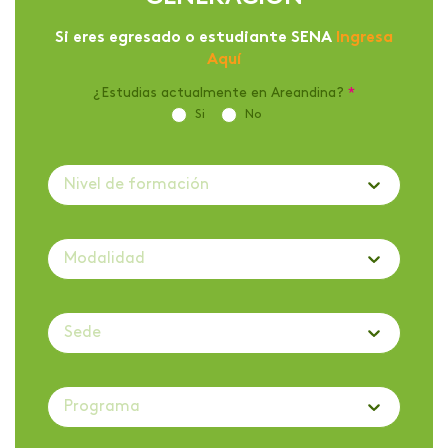
Si eres egresado o estudiante SENA
Ingresa
Aquí
¿Estudias actualmente en Areandina?
*
Si
No
Nivel de formación
Modalidad
Sede
Programa