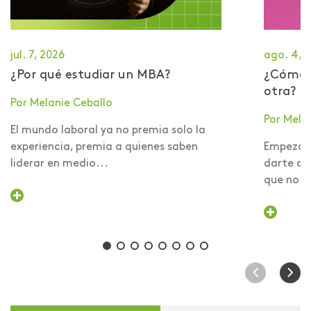
jul. 7, 2026
ago. 4, 
¿Por qué estudiar un MBA?
​¿Cómo 
otra?
Por Melanie Ceballo
Por Mela
El mundo laboral ya no premia solo la
experiencia, premia a quienes saben
Empezar 
liderar en medio...
darte cu
que no er