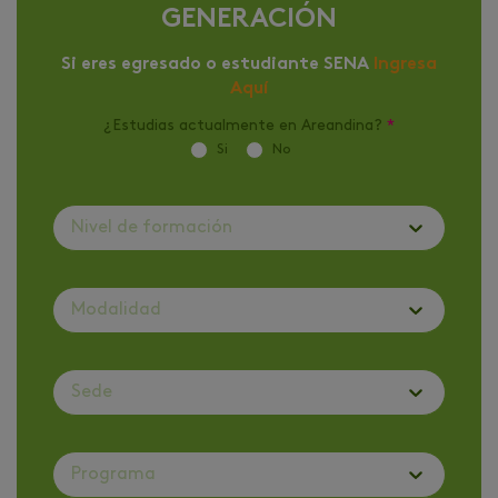
GENERACIÓN
Si eres egresado o estudiante SENA
Ingresa
Aquí
¿Estudias actualmente en Areandina?
*
Si
No
Nivel de formación
Modalidad
Sede
Programa