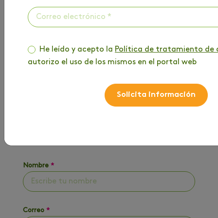
He leído y acepto la
Política de tratamiento de 
autorizo el uso de los mismos en el portal web
HAZ PARTE DE
NUESTRO BLOG
Solicita información
Entérate de toda la información que tenemos
para ti
Nombre
*
Correo
*