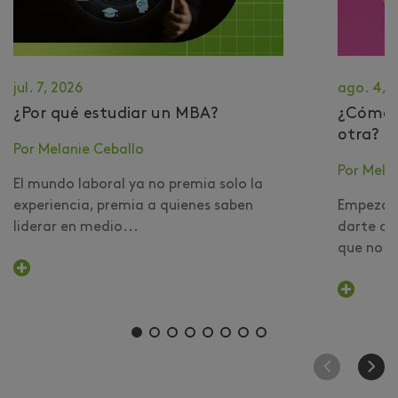
jul. 7, 2026
ago. 4, 
¿Por qué estudiar un MBA?
​¿Cómo 
otra?
Por Melanie Ceballo
Por Mela
El mundo laboral ya no premia solo la
experiencia, premia a quienes saben
Empezar 
liderar en medio...
darte cu
que no er