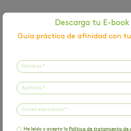
Descarga tu E-book
HAZ PARTE DE
Guía práctica de afinidad con tu
NUESTRO BLOG
Entérate de toda la información que tenemos
para ti
Nombre
*
Correo
*
He leído y acepto la
Política de tratamiento de 