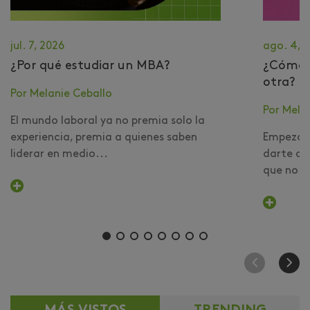
jul. 7, 2026
ago. 4, 
¿Por qué estudiar un MBA?
​¿Cómo 
otra?
Por Melanie Ceballo
Por Mela
El mundo laboral ya no premia solo la
experiencia, premia a quienes saben
Empezar 
liderar en medio...
darte cu
que no er