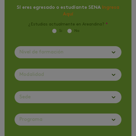
Si eres egresado o estudiante SENA
Ingresa
Aquí
¿Estudias actualmente en Areandina?
*
Si
No
Nivel de formación
Modalidad
Sede
Programa