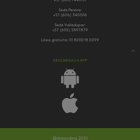
+57 (601) 7449191
Sede Pereira:
+57 (606) 3401516
Sede Valledupar:
+57 (605) 5897879
Línea gratuita:
01 8000 18 0099
DESCARGA LA APP
@Areandina 2021