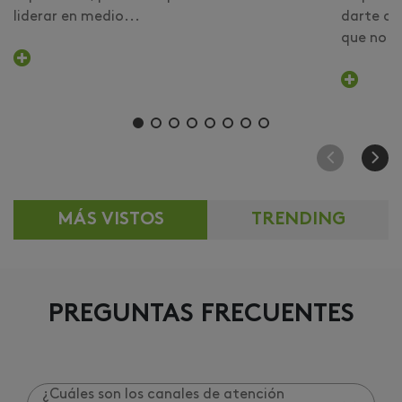
liderar en medio...
darte cu
que no er
MÁS VISTOS
TRENDING
PREGUNTAS FRECUENTES
¿Cuáles son los canales de atención