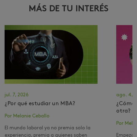
MÁS DE TU INTERÉS
jul. 7, 2026
ago. 4, 
¿Por qué estudiar un MBA?
​¿Cómo 
otra?
Por Melanie Ceballo
Por Mela
El mundo laboral ya no premia solo la
experiencia, premia a quienes saben
Empezar 