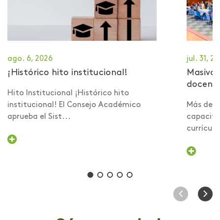
ago. 6, 2026
jul. 31, 2
¡Histórico hito institucional!
Masiva 
docent
Hito Institucional ¡Histórico hito
institucional! El Consejo Académico
Más de 6
aprueba el Sist...
capacita
currículo 