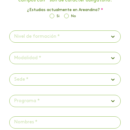
campos con * son de carácter obligatorio.
¿Estudias actualmente en Areandina?
*
Si
No
Nivel de formación *
Modalidad *
Sede *
Programa *