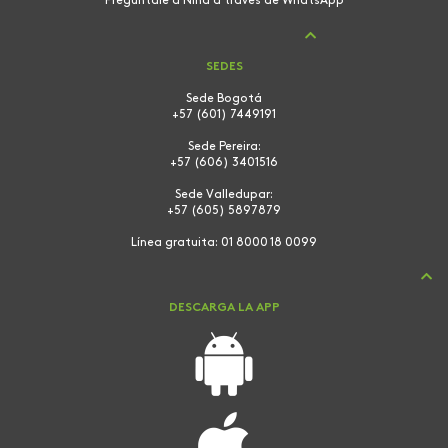
Pregúntale a Nina a través de WhatsApp
SEDES
Sede Bogotá
+57 (601) 7449191
Sede Pereira:
+57 (606) 3401516
Sede Valledupar:
+57 (605) 5897879
Línea gratuita:
01 8000 18 0099
DESCARGA LA APP