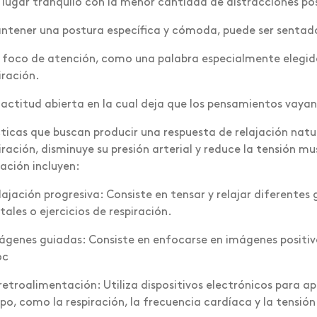
 lugar tranquilo con la menor cantidad de distracciones pos
ntener una postura específica y cómoda, puede ser sentad
 foco de atención, como una palabra especialmente elegida
iración.
actitud abierta en la cual deja que los pensamientos vayan
ticas que buscan producir una respuesta de relajación natu
iración, disminuye su presión arterial y reduce la tensión mus
jación incluyen:
lajación progresiva: Consiste en tensar y relajar diferente
ales o ejercicios de respiración.
ágenes guiadas: Consiste en enfocarse en imágenes positiva
oc
retroalimentación: Utiliza dispositivos electrónicos para ap
po, como la respiración, la frecuencia cardíaca y la tensió