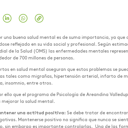
r una buena salud mental es de suma importancia, ya que a
dose reflejado en su vida social y profesional. Según estim
ial de la Salud (OMS) las enfermedades mentales represent
dedor de 700 millones de personas.
rtos en salud mental aseguran que estos problemas se pue
cas tales como migrañas, hipertensión arterial, infarto de mi
, insomnio, entre otros.
or ello que el programa de Psicología de Areandina Valled
 mejorar la salud mental.
ntener una actitud positiva:
Se debe tratar de encontrar 
gativas. Mantenerse positivo no significa que nunca se sie
o, sin embargo es importante controlarlas. Una de las fo