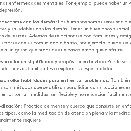
nas enfermedades mentales. Por ejemplo, puede haber un ví
 depresión.
onectarse con los demás:
Los humanos somos seres sociales
tes y saludables con los demás. Tener un buen apoyo social
s del estrés. Además de relacionarse con familiares y ami
lucrarse con su comunidad o barrio, por ejemplo, puede ser 
se a un grupo que practique un pasatiempo que disfrute.
sarrollar un significado y propósito en la vida:
Puede ser a
nder nuevas habilidades o explorar su espiritualidad.
sarrollar habilidades para enfrentar problemas:
También 
s son métodos que se utilizan para lidiar con situaciones e
lema, tomar medidas, ser flexible y no renunciar fácilmente
editación:
Práctica de mente y cuerpo que consiste en enfo
os tipos, como la meditación de atención plena y la medit
ralmente requiere: