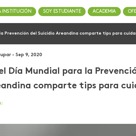
A INSTITUCIÓN
SOY ESTUDIANTE
ACADEMIA
OF
 la Prevención del Suicidio Areandina comparte tips para cuida
dupar - Sep 9, 2020
el Día Mundial para la Prevenció
andina comparte tips para cui
s: