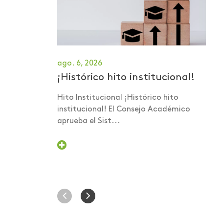
Científica:
Conceptualización
Medidas preventivas
para contrarrestar la
propagación del COVID-
ago. 6, 2026
19 en la comunidad
¡Histórico hito institucional!
Areandina
Hito Institucional ¡Histórico hito
Metodologías y Buenas
institucional! El Consejo Académico
Prácticas
aprueba el Sist...
MOOC
Movilidad
Movilidad internacional
Muestra de trabajos de
estudiantes