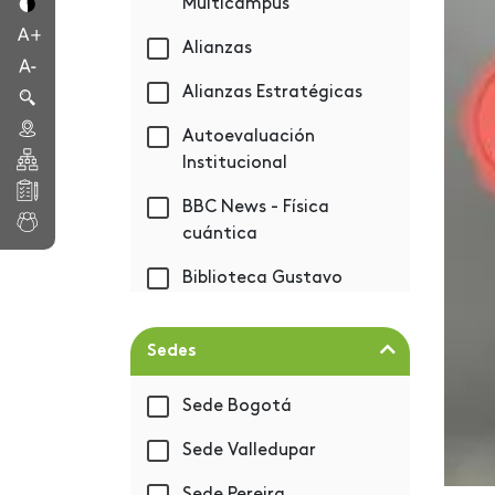
Multicampus
Alianzas
Alianzas Estratégicas
Autoevaluación
Institucional
BBC News - Física
cuántica
Biblioteca Gustavo
Eastman Vélez
Bienestar
Sedes
Bienvenida 2019-1
Sede Bogotá
BIM - Autodesk
Sede Valledupar
Capacitación