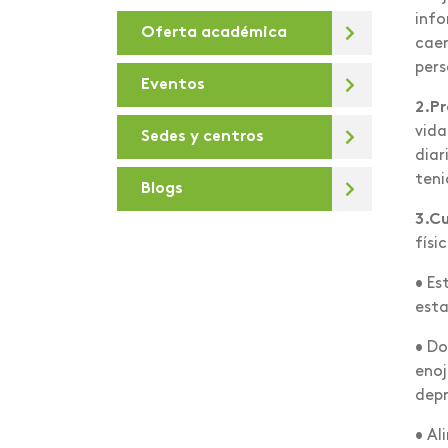
info
Oferta académica
De la U
caer
pers
Debates virtuales
Eventos
2.Pr
Deportes
vida
Sedes y centros
Día de la sostenibilidad
diar
teni
Blogs
Diálogos para la
Transformación Digital
3.Cu
físi
Docentes e
investigadores
• Es
Areandinos presentes en
est
la iniciativa “Covid-19
• Do
crisis Colombia”
enoj
educación desde lo
depr
presencial hasta lo
• Al
virtual