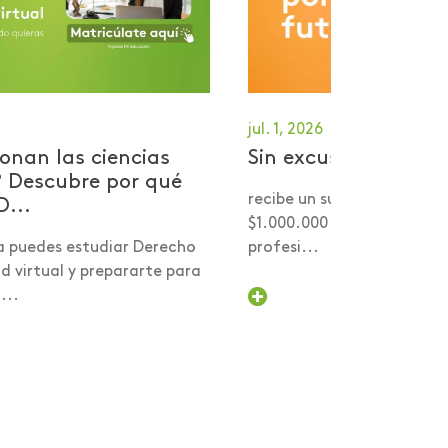
jul. 1, 2026
onan las ciencias
Sin excusas por tu 
? Descubre por qué
recibe un subsidio desde 
D...
$1.000.000 para comenzar
a puedes estudiar Derecho
profesi...
 virtual y prepararte para
...