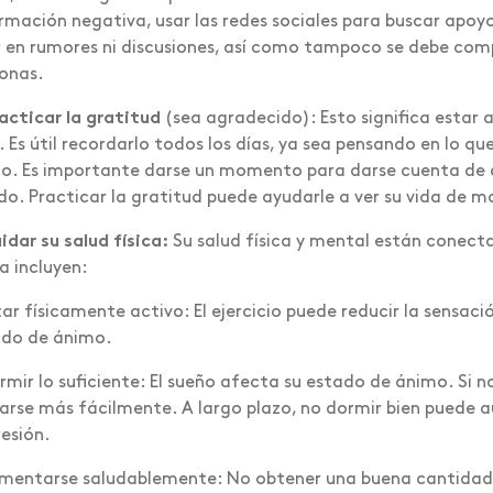
rmación negativa, usar las redes sociales para buscar apoy
 en rumores ni discusiones, así como tampoco se debe com
onas.
acticar la gratitud
(sea agradecido): Esto significa estar 
. Es útil recordarlo todos los días, ya sea pensando en lo q
io. Es importante darse un momento para darse cuenta de a
do. Practicar la gratitud puede ayudarle a ver su vida de m
idar su salud física:
Su salud física y mental están conect
ca incluyen:
tar físicamente activo: El ejercicio puede reducir la sensaci
ado de ánimo.
rmir lo suficiente: El sueño afecta su estado de ánimo. Si n
arse más fácilmente. A largo plazo, no dormir bien puede a
esión.
imentarse saludablemente: No obtener una buena cantidad d