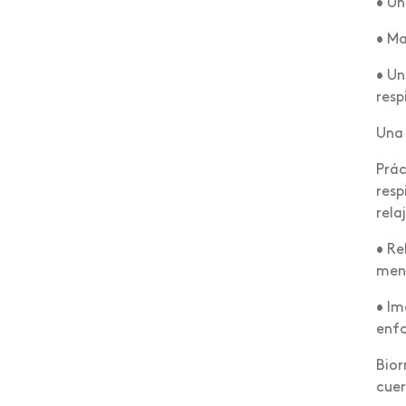
• Un
Foro internacional
• Ma
Foro nacional de
voluntariado
• Un
resp
Gastronomía
Una 
Graduación
Prác
Humanismo Digital
resp
Inducción
rela
Institucional
• Re
ment
Intercambio
• Im
Internacionalización
enf
Investigación
Bior
cuer
Investigación Salud