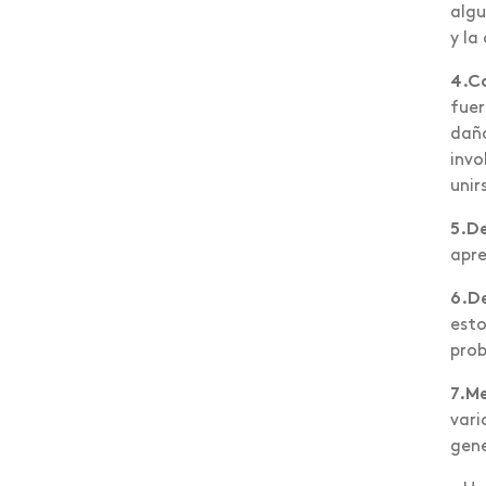
algu
Egresados
y la
Elecciones 2020
4.C
fuer
Emprendimiento
daño
invo
Encuentro de mediación
unir
Estrabismo
5.De
Estudiantes reconocidos
apre
Ética del cuidado y buen
6.De
vivir
esto
prob
Eventos internacionales
7.M
Feria emprendedores
vari
gene
Financiera