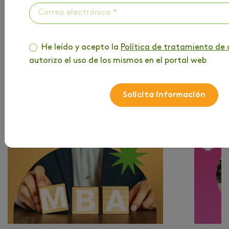
Acepto los términos y condiciones
Suscribirme
He leído y acepto la
Política de tratamiento de 
autorizo el uso de los mismos en el portal web
Solicita información
MÁS DE TU INTERÉS