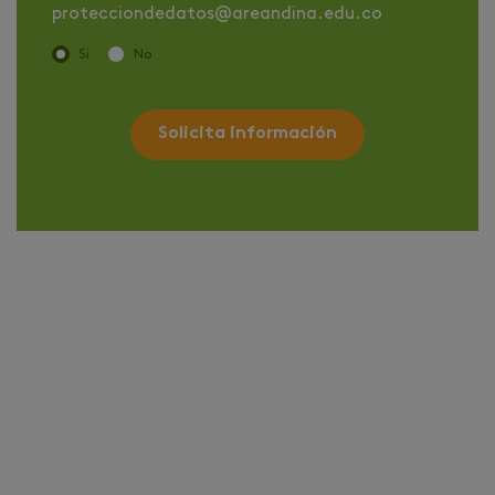
protecciondedatos@areandina.edu.co
Si
No
Solicita información