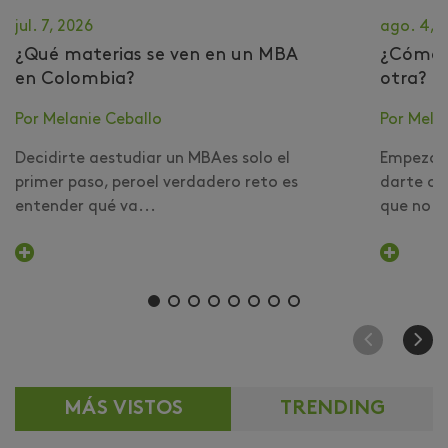
jul. 7, 2026
ago. 4, 
¿Qué materias se ven en un MBA
​¿Cómo 
en Colombia?
otra?
Por Melanie Ceballo
Por Mela
Decidirte aestudiar un MBAes solo el
Empezar 
primer paso, peroel verdadero reto es
darte cu
entender qué va...
que no er
MÁS VISTOS
TRENDING