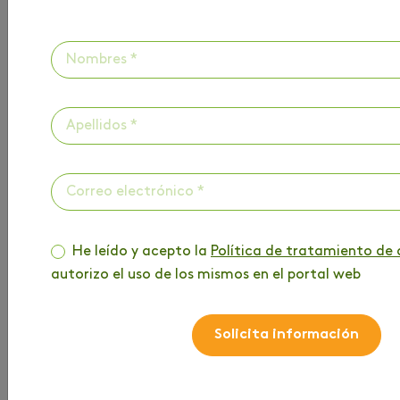
HAZ PARTE DE
NUESTRO BLOG
He leído y acepto la
Política de tratamiento de 
autorizo el uso de los mismos en el portal web
Entérate de toda la información que tenemos
para ti
Solicita información
Nombre
*