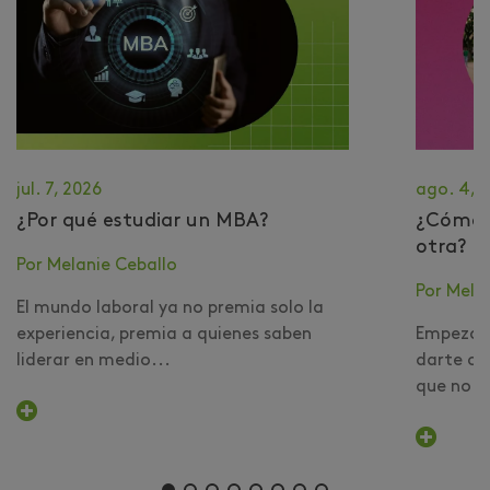
jul. 7, 2026
ago. 4, 
¿Por qué estudiar un MBA?
​¿Cómo 
otra?
Por Melanie Ceballo
Por Mela
El mundo laboral ya no premia solo la
experiencia, premia a quienes saben
Empezar 
liderar en medio...
darte cu
que no er