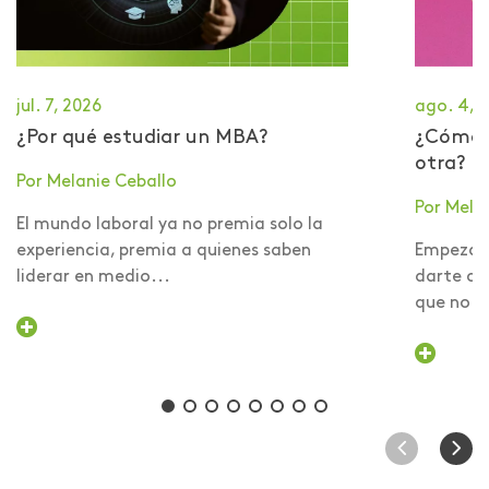
jul. 7, 2026
ago. 4, 
¿Por qué estudiar un MBA?
​¿Cómo 
otra?
Por Melanie Ceballo
Por Mela
El mundo laboral ya no premia solo la
experiencia, premia a quienes saben
Empezar 
liderar en medio...
darte cu
que no er