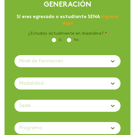
GENERACIÓN
Si eres egresado o estudiante SENA
Ingresa
Aquí
¿Estudias actualmente en Areandina?
*
Si
No
Nivel de formación
Modalidad
Sede
Programa