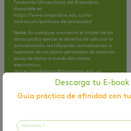
Fundación Universitaria del Areandina,
disponible en
https://www.areandina.edu.co/la-
institucion/politicas-de-privacidad
Nota
: En cualquier momento el titular de los
datos podrá ejercer el derecho de solicitar la
actualización, rectificación, actualización o
supresión de sus datos personales de nuestras
bases de datos a través del correo
electrónico:
protecciondedatos@areandina.edu.co
Descarga tu E-book
Si
No
Guía práctica de afinidad con tu
Solicita información