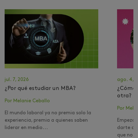
jul. 7, 2026
ago. 4, 
¿Por qué estudiar un MBA?
​¿Cómo 
otra?
Por Melanie Ceballo
Por Mela
El mundo laboral ya no premia solo la
experiencia, premia a quienes saben
Empezar 
liderar en medio...
darte cu
que no er