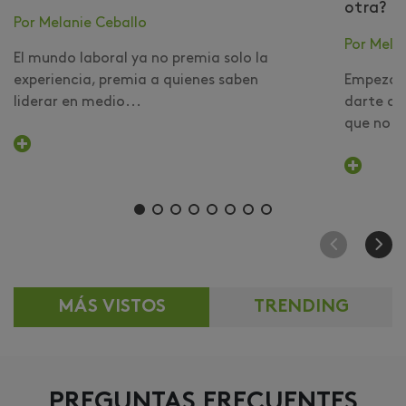
otra?
Por Melanie Ceballo
Por Mela
El mundo laboral ya no premia solo la
experiencia, premia a quienes saben
Empezar 
liderar en medio...
darte cu
que no er
MÁS VISTOS
TRENDING
PREGUNTAS FRECUENTES