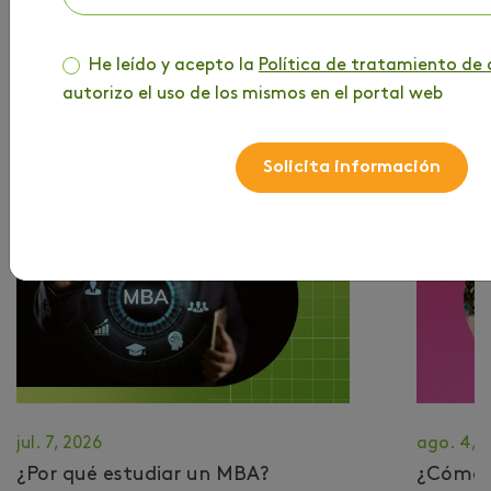
He leído y acepto la
Política de tratamiento de 
autorizo el uso de los mismos en el portal web
MÁS DE TU INTERÉS
Solicita información
jul. 7, 2026
ago. 4, 
¿Por qué estudiar un MBA?
​¿Cómo 