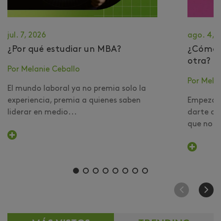
jul. 7, 2026
ago. 4, 
¿Por qué estudiar un MBA?
​¿Cómo 
otra?
Por Melanie Ceballo
Por Mela
El mundo laboral ya no premia solo la
experiencia, premia a quienes saben
Empezar 
liderar en medio...
darte cu
que no er