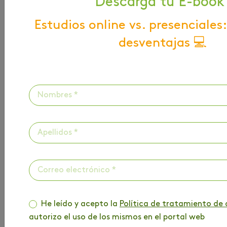
Descarga tu E-book
bases de datos a través del correo
electrónico:
Estudios online vs. presenciales:
protecciondedatos@areandina.edu.co
desventajas 💻
Si
No
Solicita información
He leído y acepto la
Política de tratamiento de 
autorizo el uso de los mismos en el portal web