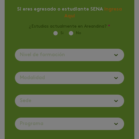
Si eres egresado o estudiante SENA
Ingresa
Aquí
¿Estudias actualmente en Areandina?
*
Si
No
Nivel de formación
Modalidad
Sede
Programa