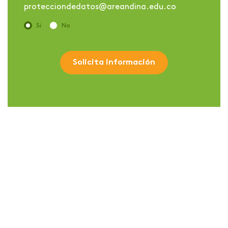
protecciondedatos@areandina.edu.co
Si
No
Solicita información