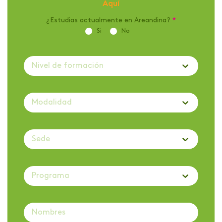
Aquí
¿Estudias actualmente en Areandina?
*
Si
No
Nivel de formación
Modalidad
Sede
Programa