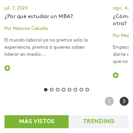
jul. 7, 2026
ago. 4, 
¿Por qué estudiar un MBA?
​¿Cómo 
otra?
Por Melanie Ceballo
Por Mela
El mundo laboral ya no premia solo la
experiencia, premia a quienes saben
Empezar 
liderar en medio...
darte cu
que no er
MÁS VISTOS
TRENDING