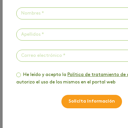
HAZ PARTE DE
NUESTRO BLOG
He leído y acepto la
Política de tratamiento de 
autorizo el uso de los mismos en el portal web
Entérate de toda la información que tenemos
para ti
Solicita información
Nombre
*