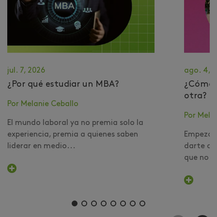
jul. 7, 2026
ago. 4, 
¿Por qué estudiar un MBA?
​¿Cómo 
otra?
Por Melanie Ceballo
Por Mela
El mundo laboral ya no premia solo la
experiencia, premia a quienes saben
Empezar 
liderar en medio...
darte cu
que no er