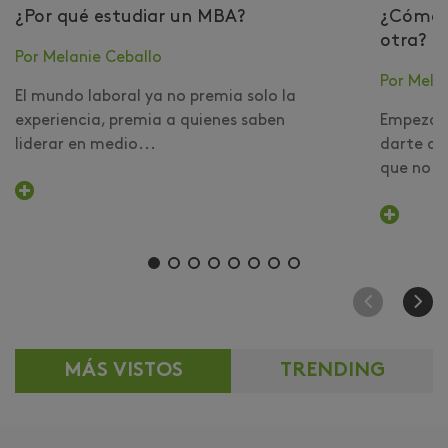
¿Por qué estudiar un MBA?
​¿Cómo 
otra?
Por Melanie Ceballo
Por Mela
El mundo laboral ya no premia solo la
experiencia, premia a quienes saben
Empezar 
liderar en medio...
darte cu
que no er
MÁS VISTOS
TRENDING