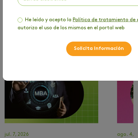
Suscribirme
He leído y acepto la
Política de tratamiento de 
autorizo el uso de los mismos en el portal web
MÁS DE TU INTERÉS
Solicita información
jul. 7, 2026
ago. 4, 