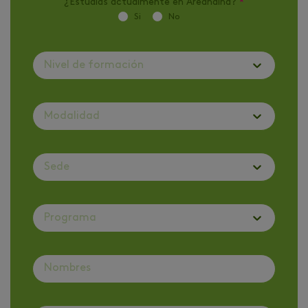
¿Estudias actualmente en Areandina?
*
Si
No
Nivel de formación
Modalidad
Sede
Programa