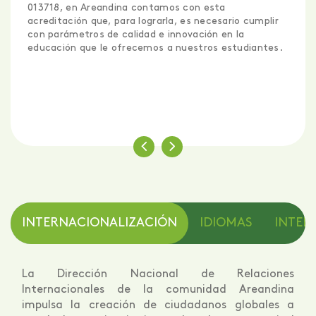
s con esta
cuenta cuando hablamos de
Are
, es necesario cumplir
contamos con la Certificación I
novación en la
que evalúa los siguientes aspe
nuestros estudiantes.
Enseñanza.
Desarrollo académico.
Empleabilidad.
Aprendizaje en línea o a dista
Innovación.
Entre otros.
INTERNACIONALIZACIÓN
IDIOMAS
INTELI
La Dirección Nacional de Relaciones
Internacionales de la comunidad Areandina
impulsa la creación de ciudadanos globales a