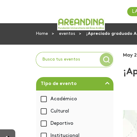
L
Home
eventos
¡Apreciado graduado Ar
May 2
¡Ap
Tipo de evento
Académico
Cultural
Deportivo
Institucional