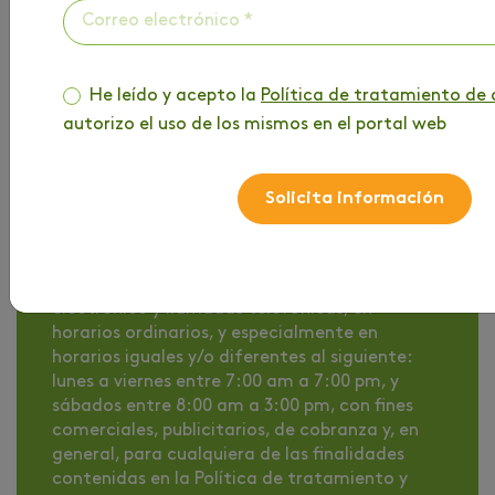
tratamiento de datos personales
y autorizo el
uso de los mismos en el portal web
He leído y acepto la
Política de tratamiento de 
De conformidad con lo dispuesto en la Ley
autorizo el uso de los mismos en el portal web
2300 de 2023, autorizo de manera expresa y
voluntaria a la Fundación Universitaria del
Área Andina, institución de educación superior
Solicita información
identificada con Nit. 860517302-1, para
enviarme comunicaciones y/o contactarme
vía mensajes cortos de texto (SMS),
mensajería por aplicaciones web, correo
electrónico y llamadas telefónicas, en
horarios ordinarios, y especialmente en
horarios iguales y/o diferentes al siguiente:
lunes a viernes entre 7:00 am a 7:00 pm, y
sábados entre 8:00 am a 3:00 pm, con fines
comerciales, publicitarios, de cobranza y, en
general, para cualquiera de las finalidades
contenidas en la Política de tratamiento y