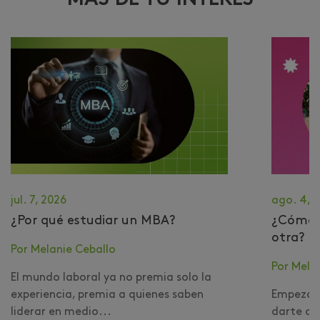
jul. 7, 2026
ago. 4, 
¿Por qué estudiar un MBA?
​¿Cómo 
otra?
Por Melanie Ceballo
Por Mela
El mundo laboral ya no premia solo la
experiencia, premia a quienes saben
Empezar 
liderar en medio...
darte cu