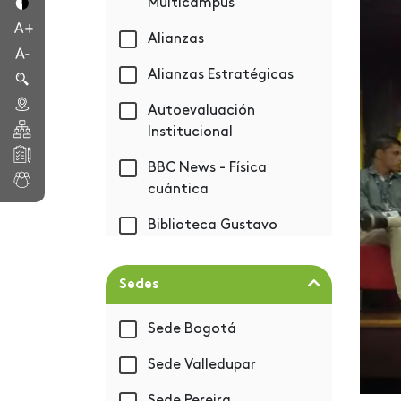
Multicampus
Alianzas
Alianzas Estratégicas
Autoevaluación
Institucional
BBC News - Física
cuántica
Biblioteca Gustavo
Eastman Vélez
Bienestar
Sedes
Bienvenida 2019-1
Sede Bogotá
BIM - Autodesk
Sede Valledupar
Capacitación