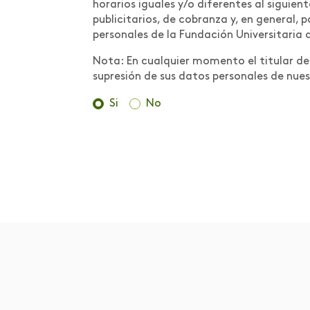
Científica:
horarios iguales y/o diferentes al siguien
Conceptualización
publicitarios, de cobranza y, en general,
personales de la Fundación Universitaria 
Medidas preventivas
Nota: En cualquier momento el titular de l
para contrarrestar la
supresión de sus datos personales de nues
propagación del COVID-
19 en la comunidad
Si
No
Areandina
Metodologías y Buenas
Prácticas
MOOC
Movilidad
Movilidad internacional
Muestra de trabajos de
estudiantes