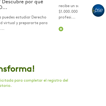
? Descubre por qué
recibe un subsidio desde 
D...
$1.000.000 para comenzar
a puedes estudiar Derecho
profesi...
 virtual y prepararte para
...
ansforma!
citada para completar el registro del
atorio.