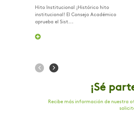
Foro internacional
Hito Institucional ¡Histórico hito
institucional! El Consejo Académico
Foro nacional de
aprueba el Sist...
voluntariado
Gastronomía
Graduación
Humanismo Digital
Inducción
Institucional
¡Sé part
Intercambio
Recibe más información de nuestra of
Internacionalización
solici
Investigación
Investigación Salud