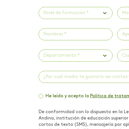
Investigaciones
Nivel de formación *
Mo
Investigaciones -
Publicaciones
Investigaciones -
ScienceTubers
Departamento *
Ci
Invitación a panel
Lanzamiento de libro
¿Por cuál medio te gustaría ser conta
Lanzamiento de
programa
He leído y acepto la
Política de trata
Lanzamiento programa
de acompañamiento
psicológico
De conformidad con lo dispuesto en la Ley
Andina, institución de educación superio
Libro Iniciación
cortos de texto (SMS), mensajería por apl