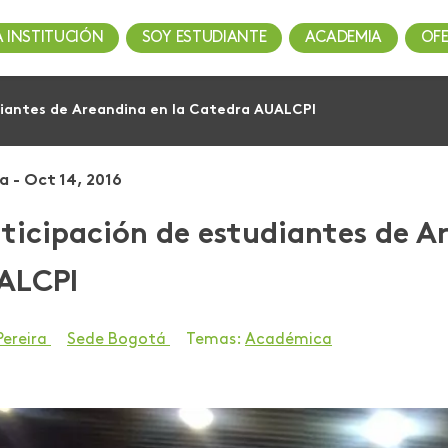
A INSTITUCIÓN
SOY ESTUDIANTE
ACADEMIA
OF
diantes de Areandina en la Catedra AUALCPI
a - Oct 14, 2016
ticipación de estudiantes de A
ALCPI
Pereira
Sede Bogotá
Temas:
Académica