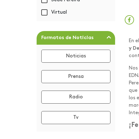
Sede Pereira
Centro de Graduados y
Virtual
Empleabilidad
Centros de Servicio
Universitario
Formatos de Noticias
En e
Certificación Great
y De
Place to Work
cont
Noticias
Cocina tradicional
Nos 
colombiana
EDNA
Prensa
Pere
Columna de Opinión
que 
Radio
los 
Comunicado Idiomas
marc
Congreso
Inte
Tv
¡Fe
Convocatoria CIVA
Cumpleaños