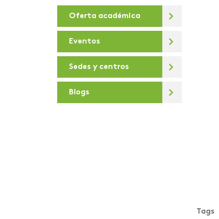
Oferta académica
De la U
Debates virtuales
Eventos
Deportes
Sedes y centros
Día de la sostenibilidad
Blogs
Diálogos para la
Transformación Digital
Docentes e
investigadores
Areandinos presentes en
la iniciativa “Covid-19
crisis Colombia”
educación desde lo
presencial hasta lo
Tags
virtual