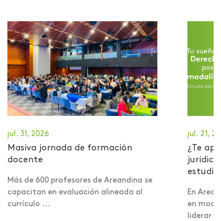
jul. 31, 2026
jul. 21, 2
Masiva jornada de formación
¿Te apa
docente
jurídic
estudiar
Más de 600 profesores de Areandina se
capacitan en evaluación alineada al
En Arean
currículo ...
en modal
liderar la