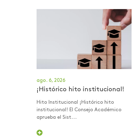
Investigaciones
Investigaciones -
Publicaciones
Investigaciones -
ScienceTubers
Invitación a panel
Lanzamiento de libro
ago. 6, 2026
Lanzamiento de
¡Histórico hito institucional!
programa
Hito Institucional ¡Histórico hito
Lanzamiento programa
institucional! El Consejo Académico
de acompañamiento
aprueba el Sist...
psicológico
Libro Iniciación