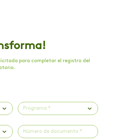
ansforma!
citada para completar el registro del
atorio.
Programa *