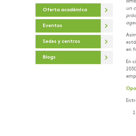
ambi
un c
Oferta académica
De la U
prác
Debates virtuales
agen
Eventos
Deportes
Asim
Sedes y centros
está
Día de la sostenibilidad
en f
Blogs
Diálogos para la
En c
Transformación Digital
2030
empl
Docentes e
investigadores
Opor
Areandinos presentes en
la iniciativa “Covid-19
Entr
crisis Colombia”
educación desde lo
presencial hasta lo
virtual