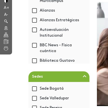
Multicampus
Alianzas
Alianzas Estratégicas
Autoevaluación
Institucional
BBC News - Física
cuántica
Biblioteca Gustavo
Eastman Vélez
Bienestar
Sedes
Bienvenida 2019-1
Sede Bogotá
BIM - Autodesk
Sede Valledupar
Capacitación