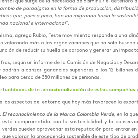
ental que surge de la necesidad de disminuir el deterioro d
ambio de paradigma en la forma de producción, distribución 
ticas que, poco a poco, han ido migrando hacía la sostenibili
da nacional e internacional
”.
ismo, agrega Rubio, “este movimiento responde a una diná
n valorando más a las organizaciones que no solo buscan u
unción de reducir su huella de carbono y generar un impacto
ifras, según un informe de la Comisión de Negocios y Desarr
 podrán alcanzar ganancias superiores a los 12 billones 
eo para cerca de 380 millones de personas.
tunidades de internacionalización de estas compañías 
e los aspectos del entorno que hoy más favorecen la export
El reconocimiento de la Marca Colombia Verde
, en la qu
está comprometido con la sostenibilidad y la conserv
verdes pueden aprovechar esta reputación para entrar en
que valoran la procedencia sostenible de este tipo de pr