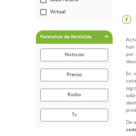
Sede Pereira
Centro de Graduados y
Virtual
Empleabilidad
Centros de Servicio
Universitario
Formatos de Noticias
Actu
Certificación Great
han 
Place to Work
por 
Noticias
desa
Cocina tradicional
colombiana
En 
Prensa
cate
Columna de Opinión
agro
Radio
sobr
Comunicado Idiomas
dest
Congreso
prod
Tv
Convocatoria CIVA
De 
sed
Cumpleaños