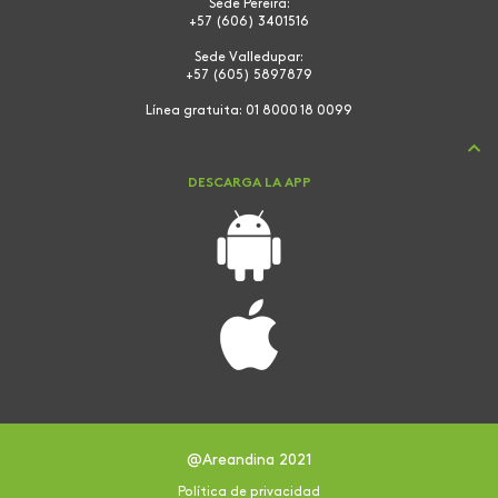
Sede Pereira:
+57 (606) 3401516
Sede Valledupar:
+57 (605) 5897879
Línea gratuita:
01 8000 18 0099
DESCARGA LA APP
@Areandina 2021
Política de privacidad