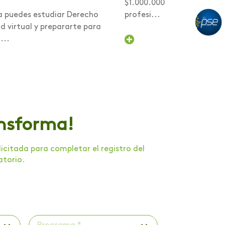
$1.000.000 para comenzar
a puedes estudiar Derecho
profesi...
 virtual y prepararte para
...
ansforma!
citada para completar el registro del
atorio.