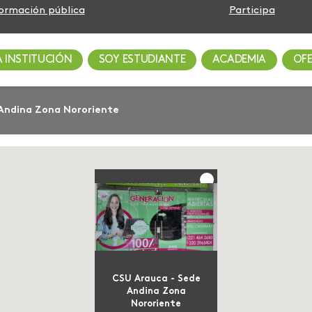
formación pública
Participa
A INSTITUCIÓN
SOY ESTUDIANTE
ACADEMIA
OF
Andina Zona Nororiente
CSU Arauca - Sede
Andina Zona
Nororiente