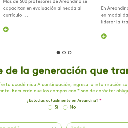
Más de 600 profesores de Areandina se
capacitan en evaluación alineada al
En Areandin
currículo ...
en modalidad
liderar la tra
e de la generación que tr
erta académica A continuación, ingresa la información soli
tante. Recuerda que los campos con * son de carácter oblig
¿Estudias actualmente en Areandina?
*
Si
No