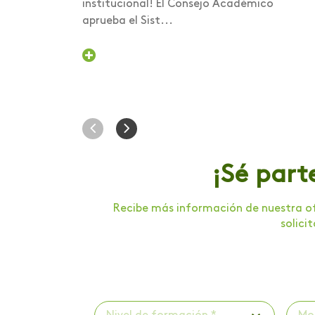
institucional! El Consejo Académico
Contacto:
aprueba el Sist...
3208579948
3167579086
Ver mapa
¡Sé part
Recibe más información de nuestra of
solici