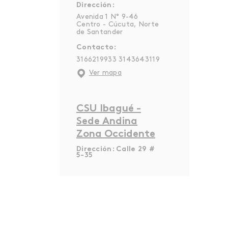
Dirección:
Avenida 1 N° 9-46
Centro - Cúcuta, Norte
de Santander
Contacto:
3166219933
3143643119
Ver mapa
CSU Ibagué -
Sede Andina
Zona Occidente
Dirección: Calle 29 #
5-35
Calle 29 # 5-35 Local 2 -
Ibagué, Tolima
Contacto:
3124969954
Ver mapa