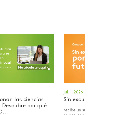
jul. 1, 2026
onan las ciencias
Sin excusas por tu 
? Descubre por qué
recibe un subsidio desde 
D...