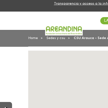
Transparencia y acceso a la in
L
Home
Sedes y csu
CSU Arauca - Sede 