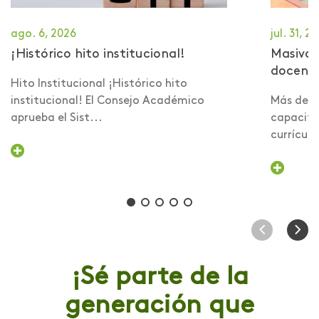
ago. 6, 2026
jul. 31, 2
¡Histórico hito institucional!
Masiva 
docent
Hito Institucional ¡Histórico hito
institucional! El Consejo Académico
Más de 6
aprueba el Sist...
capacita
currículo 
¡Sé parte de la
generación que