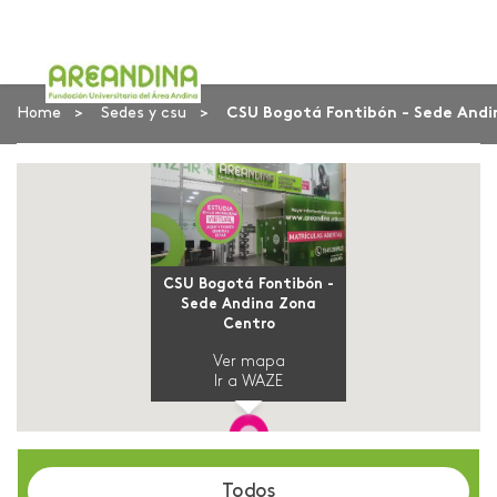
Home
Sedes y csu
CSU Bogotá Fontibón - Sede And
CSU Bogotá Fontibón -
Sede Andina Zona
Centro
Ver mapa
Ir a WAZE
Todos