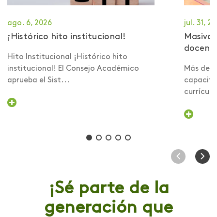
ago. 6, 2026
jul. 31, 2
¡Histórico hito institucional!
Masiva 
docent
Hito Institucional ¡Histórico hito
institucional! El Consejo Académico
Más de 6
aprueba el Sist...
capacita
currículo 
¡Sé parte de la
generación que