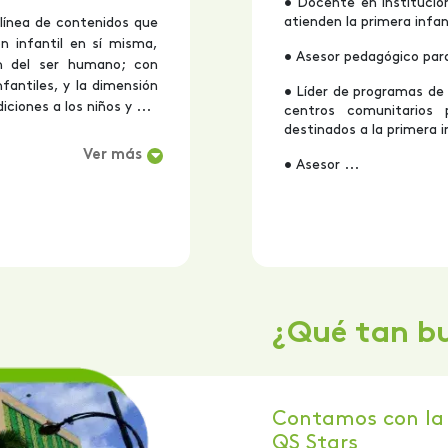
• Docente en institucio
atienden la primera infan
línea de contenidos que
n infantil en sí misma,
• Asesor pedagógico para
ón del ser humano; con
nfantiles, y la dimensión
• Líder de programas de 
iciones a los niños y ...
centros comunitarios 
destinados a la primera in
Ver más
• Asesor ...
¿Qué tan b
Contamos con la 
QS Stars