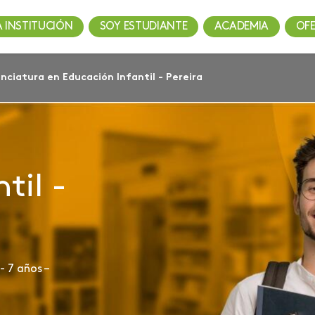
A INSTITUCIÓN
SOY ESTUDIANTE
ACADEMIA
OF
enciatura en Educación Infantil - Pereira
n
til -
- 7 años –