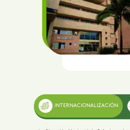
en
a, es
n la
INTERNACIONALIZACIÓN