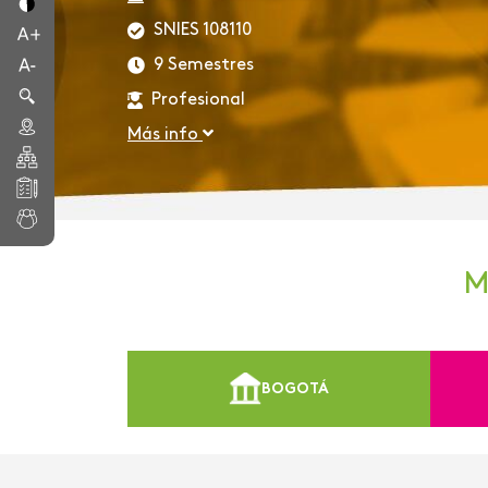
SNIES 108110
9 Semestres
Profesional
Más info
M
BOGOTÁ