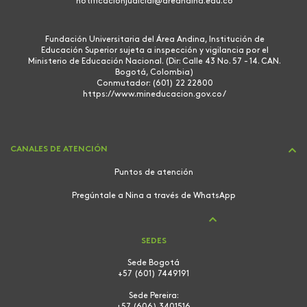
notificacionjudicial@areandina.edu.co
Fundación Universitaria del Área Andina, Institución de
Educación Superior sujeta a inspección y vigilancia por el
Ministerio de Educación Nacional. (Dir: Calle 43 No. 57 - 14. CAN.
Bogotá, Colombia)
Conmutador: (601) 22 22800
https://www.mineducacion.gov.co/
CANALES DE ATENCIÓN
Puntos de atención
Pregúntale a Nina a través de WhatsApp
SEDES
Sede Bogotá
+57 (601) 7449191
Sede Pereira:
+57 (606) 3401516