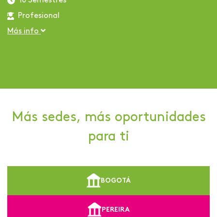
10 Semestres
Profesional
Más info
Más sedes, más oportunidades
para ti
BOGOTÁ
PEREIRA