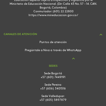
Educación Superior sujeta a inspección y vigilancia por el
Ministerio de Educación Nacional. (Dir: Calle 43 No. 57 - 14. CAN.
Bogotá, Colombia)
Conmutador: (601) 22 22800
https://www.mineducacion.gov.co/
CANALES DE ATENCIÓN
Puntos de atención
Pregúntale a Nina a través de WhatsApp
SEDES
Sede Bogotá
+57 (601) 7449191
Sede Pereira:
+57 (606) 3401516
Sede Valledupar:
+57 (605) 5897879